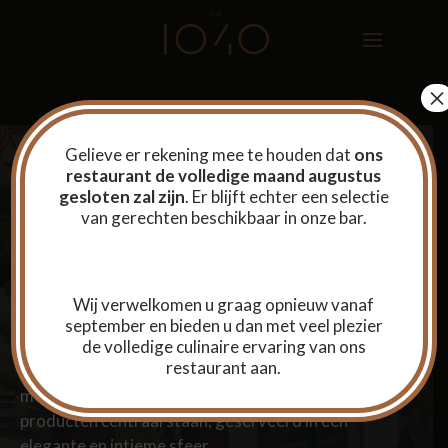
×
Gelieve er rekening mee te houden dat
ons
restaurant
de volledige maand augustus
ETTERBEEK’S MODERN BRASSERIE
gesloten zal zijn
. Er blijft echter een selectie
van gerechten beschikbaar in onze bar.
Welkom bij restaurant THE 1040, de brasserie van
het Sofitel Brussels Europe, ideaal gelegen in het
hart van de Europese wijk in Etterbeek, Brussel.
Wij verwelkomen u graag opnieuw vanaf
september en bieden u dan met veel plezier
de volledige culinaire ervaring van ons
restaurant aan.
Ontdek authentieke Belgische keuken met een
moderne twist, waarbij lokale en seizoensgebonden
producten centraal staan, geserveerd in een
elegante en intieme sfeer.