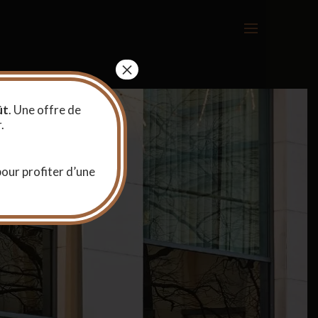
×
ût
. Une offre de
.
pour profiter d’une