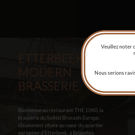
Veuillez noter 
ETTERBEEK’S
MODERN
Nous serions ravis
BRASSERIE
Bienvenue au restaurant THE 1040, la
brasserie du Sofitel Brussels Europe,
idéalement située au cœur du quartier
européen d’Etterbeek, à Bruxelles.